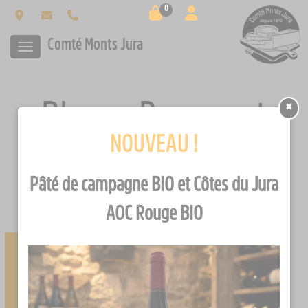
0
Comté Monts Jura
Blancs, Rouges et
×
NOUVEAU !
Rosés
Pâté de campagne BIO et Côtes du Jura
AOC Rouge BIO