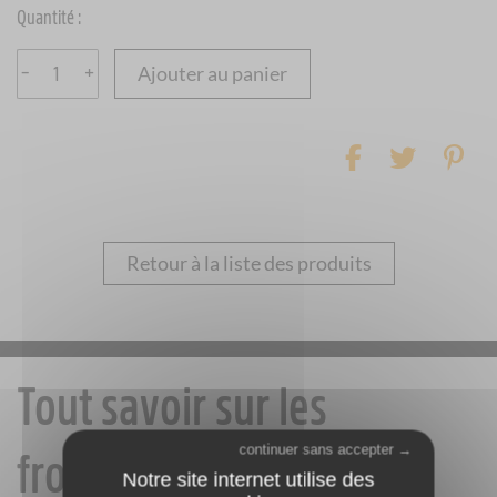
Quantité :
–
+
Ajouter au panier
Retour à la liste des produits
Tout savoir sur les
continuer sans accepter →
fromages Jurassiens