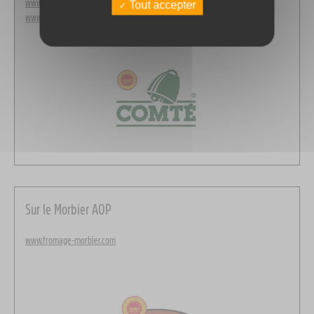
www.comte.com
Tout accepter
www.lesroutesducomte.com
Sur le Morbier AOP
www.fromage-morbier.com