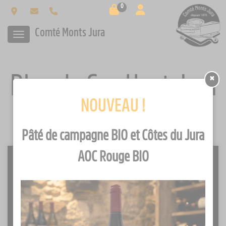
0
Comté Monts Jura
Bleu de Gex Haut-Jura
×
NOUVEAU !
AOP BIO
Pâté de campagne BIO et Côtes du Jura
AOC Rouge BIO